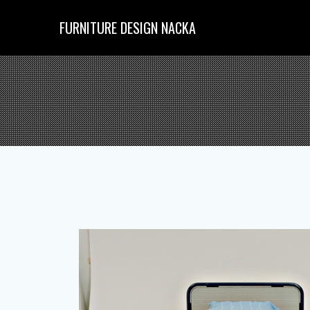
コ
ン
FURNITURE DESIGN NACKA
テ
ン
ツ
へ
ス
キ
ッ
プ