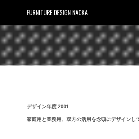
コ
ン
FURNITURE DESIGN NACKA
テ
ン
ツ
へ
ス
キ
ッ
プ
デザイン年度 2001
家庭用と業務用、双方の活用を念頭にデザインし