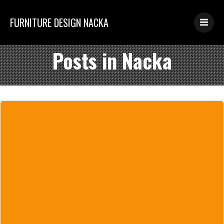
コ
ン
FURNITURE DESIGN NACKA
テ
ン
Posts in
Nacka
ツ
へ
ス
キ
ッ
プ